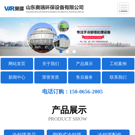
网站首页
关于我们
产品展示
工程案例
新闻中心
荣誉资质
售后服务
联系我们
电话订购：150-0656-2005
产品展示
PRODUCT SHOW
冷却塔产品
密闭式冷却塔
冷却塔配件