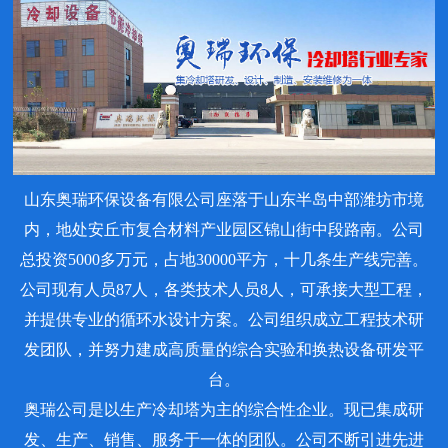
山东奥瑞环保设备有限公司座落于山东半岛中部潍坊市境
内，地处安丘市复合材料产业园区锦山街中段路南。公司
总投资5000多万元，占地30000平方，十几条生产线完善。
公司现有人员87人，各类技术人员8人，可承接大型工程，
并提供专业的循环水设计方案。公司组织成立工程技术研
发团队，并努力建成高质量的综合实验和换热设备研发平
台。
奥瑞公司是以生产冷却塔为主的综合性企业。现已集成研
发、生产、销售、服务于一体的团队。公司不断引进先进