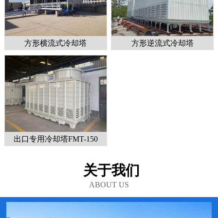
方形横流式冷却塔
方形逆流式冷却塔
出口专用冷却塔FMT-150
关于我们
ABOUT US