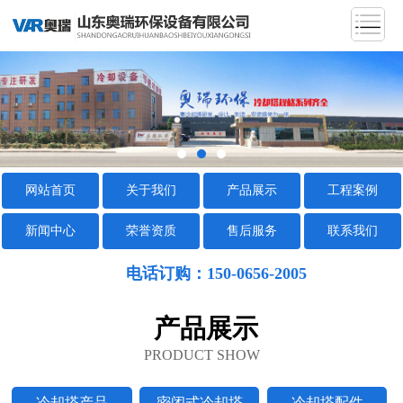
网站首页
关于我们
产品展示
工程案例
新闻中心
荣誉资质
售后服务
联系我们
电话订购：150-0656-2005
产品展示
PRODUCT SHOW
冷却塔产品
密闭式冷却塔
冷却塔配件